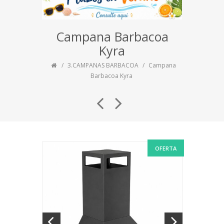
Campana Barbacoa
Kyra
3.CAMPANAS BARBACOA
Campana
Barbacoa Kyra
OFERTA