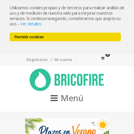
bricofireshop@yahoo.es
Utilizamos cookies propias y de terceros para realizar análisis de
uso y de medición de nuestra web para mejorar nuestros
servicios. Si continua navegando, consideramos que acepta su
Tlf 968974715 / Whatsapp 644501550
uso.
-
Ver detalles
Permitir cookies
Facebook
Twitter
Youtube
0
Registrarse
Mi cuenta
Menú