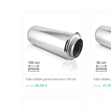
Tubo doble pared inox-inox 100 cm
Tubo doble 
MÁS INFO
VER OPCIONES
VER OPCI
65,00 €
47,0
desde
desde