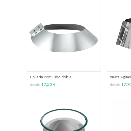
Collarín Inox Tubo doble
Vierte Aguas
MÁS INFO
VER OPCIONES
VER OPCI
17,50 €
17,7
desde
desde