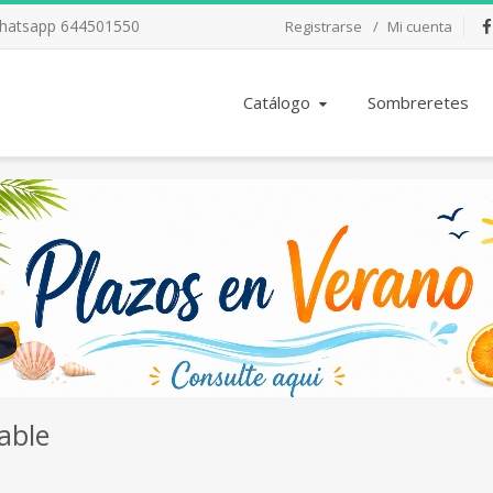
Whatsapp 644501550
Registrarse
Mi cuenta
Fac
Catálogo
Sombreretes
able