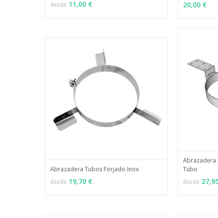
11,00 €
20,00 €
desde
Abrazadera 
Abrazadera Tubos Forjado Inox
Tubo
VER OPCI
MÁS INFO
VER OPCIONES
19,70 €
27,9
desde
desde