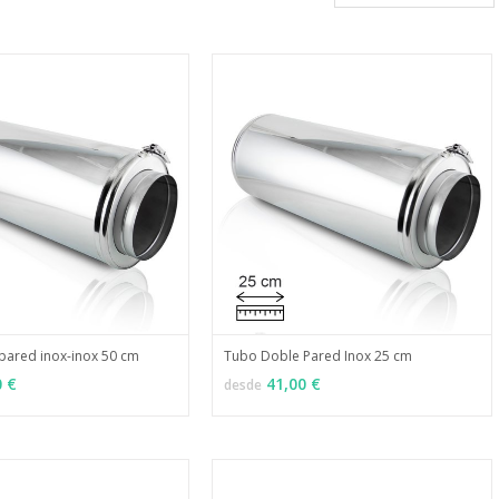
pared inox-inox 50 cm
Tubo Doble Pared Inox 25 cm
MÁS INFO
MÁS INFO
ONES
VER OPCIONES
0 €
41,00 €
desde