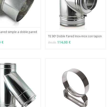
ared simple a doble pared
TE 90º Doble Pared Inox-Inox con tapon
MÁS INFO
ONES
MÁS INFO
VER OPCIONES
0 €
114,00 €
desde