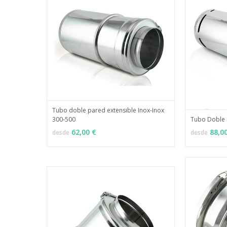
Tubo doble pared extensible Inox-Inox
300-500
Tubo Doble 
MÁS INFO
VER OPCIONES
VER OPCI
62,00 €
88,0
desde
desde