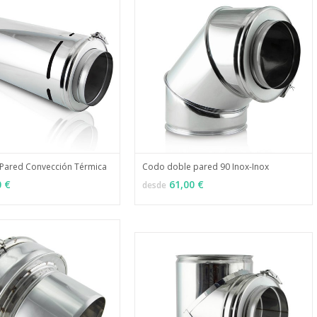
Pared Convección Térmica
Codo doble pared 90 Inox-Inox
MÁS INFO
MÁS INFO
ONES
VER OPCIONES
0 €
61,00 €
desde