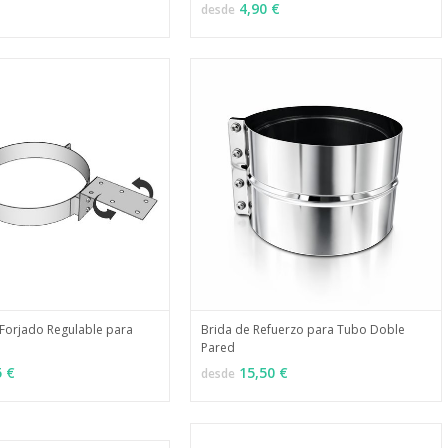
MÁS INFO
VER OPCIONES
4,90 €
desde
Forjado Regulable para
Brida de Refuerzo para Tubo Doble
Pared
MÁS INFO
MÁS INFO
ONES
VER OPCIONES
5 €
15,50 €
desde