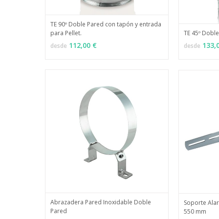
TE 90º Doble Pared con tapón y entrada
para Pellet.
TE 45º Doble
MÁS INFO
VER OPCIONES
VER OPCI
112,00 €
133,
desde
desde
Abrazadera Pared Inoxidable Doble
Soporte Ala
Pared
550 mm
MÁS INFO
VER OPCIONES
AÑADIR