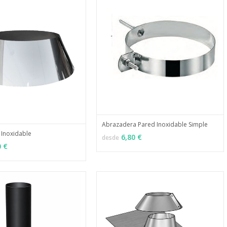
Abrazadera Pared Inoxidable Simple
 Inoxidable
MÁS INFO
VER OPCIONES
6,80 €
desde
MÁS INFO
ONES
0 €