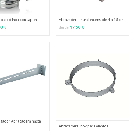
 pared Inox con tapon
Abrazadera mural extensible 4 a 16 cm
MÁS INFO
MÁS INFO
ONES
VER OPCIONES
00 €
17,50 €
desde
rgador Abrazadera hasta
Abrazadera Inox para vientos
MÁS INFO