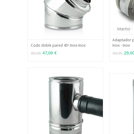
Adaptador p
Codo doble pared 45º Inox-Inox
Inox - Inox
VER OPCI
MÁS INFO
VER OPCIONES
47,00 €
29,0
desde
desde