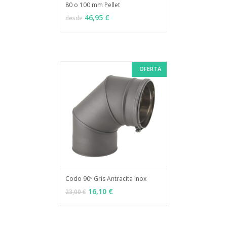
80 o 100 mm Pellet
MÁS INFO
VER OPCIONES
46,95 €
desde
OFERTA
Codo 90º Gris Antracita Inox
MÁS INFO
AÑADIR
16,10 €
23,00 €