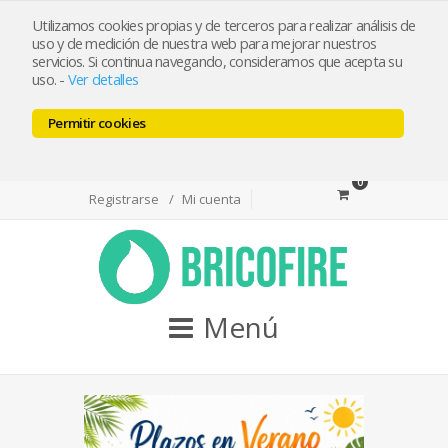
bricofireshop@yahoo.es
Utilizamos cookies propias y de terceros para realizar análisis de
uso y de medición de nuestra web para mejorar nuestros
servicios. Si continua navegando, consideramos que acepta su
Tlf 968974715 / Whatsapp 644501550
uso.
-
Ver detalles
Permitir cookies
Facebook
Twitter
Youtube
0
Registrarse
Mi cuenta
Menú