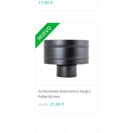
MÁS INFO
AÑADIR
17,50 €
Sombrerete Antirrevoco Negro
Pellet 80 mm
MÁS INFO
VER OPCIONES
21,00 €
desde