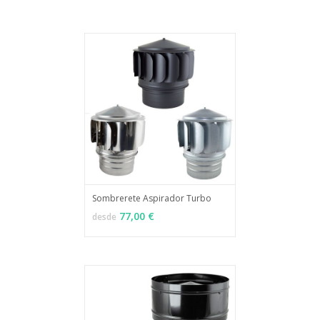
Sombrerete Aspirador Turbo
MÁS INFO
VER OPCIONES
77,00 €
desde