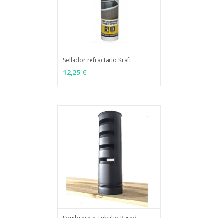
Sellador refractario Kraft
MÁS INFO
AÑADIR
12,25 €
Sombrerete Tubular Pared