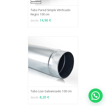
Tubo Pared Simple Vitrificado
Negro 100 cm
MÁS INFO
VER OPCIONES
14,90 €
desde
Tubo Liso Galvanizado 100 cm
MÁS INFO
VER OPCIONES
8,20 €
desde