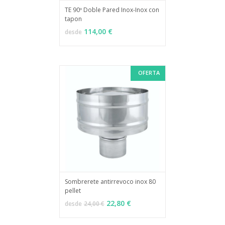
TE 90º Doble Pared Inox-Inox con
tapon
MÁS INFO
VER OPCIONES
114,00 €
desde
OFERTA
Sombrerete antirrevoco inox 80
pellet
MÁS INFO
VER OPCIONES
22,80 €
desde
24,00 €