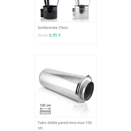
Sombrerete Chino
MÁS INFO
VER OPCIONES
6,95 €
desde
Tubo doble pared inox-inox 100
cm
MÁS INFO
VER OPCIONES