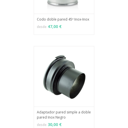
Codo doble pared 45º Inox-Inox
MÁS INFO
VER OPCIONES
47,00 €
desde
Adaptador pared simple a doble
pared Inox Negro
MÁS INFO
VER OPCIONES
30,00 €
desde