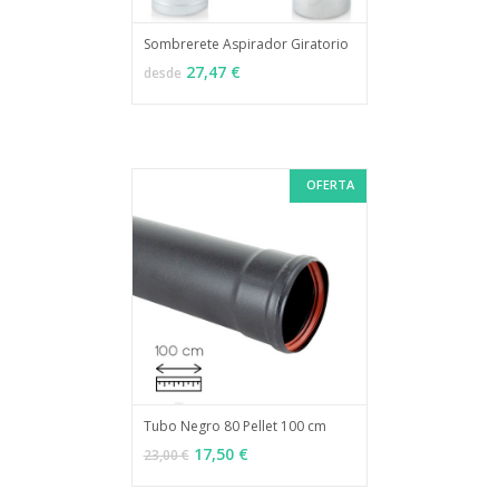
Sombrerete Aspirador Giratorio
MÁS INFO
VER OPCIONES
27,47 €
desde
OFERTA
Tubo Negro 80 Pellet 100 cm
MÁS INFO
AÑADIR
17,50 €
23,00 €