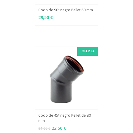
Codo de 90º negro Pellet 80 mm
MÁS INFO
AÑADIR
29,50 €
OFERTA
Codo de 45º negro Pellet de 80
mm
MÁS INFO
AÑADIR
22,50 €
21,00 €