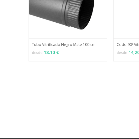
Tubo Vitrificado Negro Mate 100 cm
Codo 90º Vit
MÁS INFO
VER OPCIONES
VER OPCI
18,10 €
14,2
desde
desde