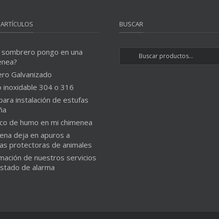
 ARTÍCULOS
BUSCAR
 sombrero pongo en una
enea?
ero Galvanizado
 inoxidable 304 o 316
para instalación de estufas
ña
co de humo en mi chimenea
ena deja en apuros a
as protectoras de animales
mación de nuestros servicios
estado de alarma