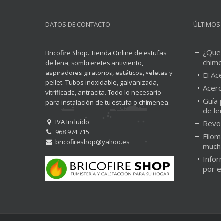
DATOS DE CONTACTO
ÚLTIMOS
¿Que
Bricofire Shop. Tienda Online de estufas
chim
de leña, sombreretes antiviento,
aspiradores giratorios, estáticos, veletas y
El Ac
pellet. Tubos inoxidable, galvanizada,
Acero
vitrificada, antracita. Todo lo necesario
Guía 
para instalación de tu estufa o chimenea.
de le
IVA Incluído
Revo
968 974 715
Filom
bricofireshop@yahoo.es
much
Infor
por 