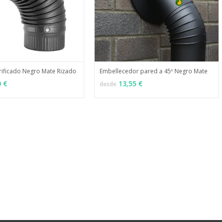
rificado Negro Mate Rizado
Embellecedor pared a 45º Negro Mate
MÁS INFO
MÁS INFO
ONES
VER OPCIONES
0 €
13,55 €
desde