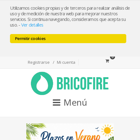
bricofireshop@yahoo.es
Utilizamos cookies propias y de terceros para realizar análisis de
uso y de medición de nuestra web para mejorar nuestros
servicios. Si continua navegando, consideramos que acepta su
Tlf 968974715 / Whatsapp 644501550
uso.
-
Ver detalles
Permitir cookies
Facebook
Twitter
Youtube
0
Registrarse
Mi cuenta
Menú