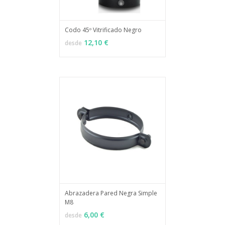
Codo 45º Vitrificado Negro
MÁS INFO
VER OPCIONES
12,10 €
desde
Abrazadera Pared Negra Simple
M8
MÁS INFO
VER OPCIONES
6,00 €
desde