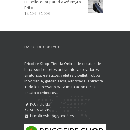
Embellecedor pared a 45º Negro
Brillo
14.40 €
–
24.00 €
DATOS DE CONTACTO
Bricofire Shop. Tienda Online de estufas de
leña, sombreretes antiviento, aspiradores
giratorios, estáticos, veletas y pellet. Tubos
inoxidable, galvanizada, vitrificada, antracita.
Todo lo necesario para instalación de tu
estufa o chimenea.
IVA Incluído
968 974 715
bricofireshop@yahoo.es