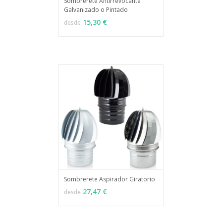
Sombrerete Antirrevocante
Galvanizado o Pintado
MÁS INFO
VER OPCIONES
15,30 €
desde
Sombrerete Aspirador Giratorio
MÁS INFO
VER OPCIONES
27,47 €
desde