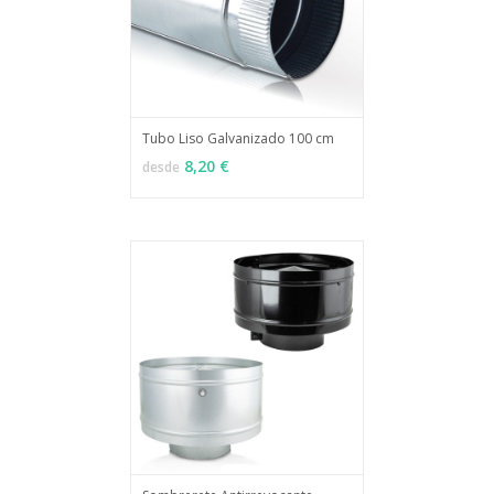
Tubo Liso Galvanizado 100 cm
MÁS INFO
VER OPCIONES
8,20 €
desde