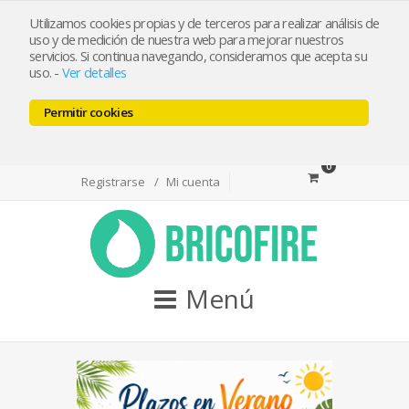
bricofireshop@yahoo.es
Utilizamos cookies propias y de terceros para realizar análisis de
uso y de medición de nuestra web para mejorar nuestros
servicios. Si continua navegando, consideramos que acepta su
Tlf 968974715 / Whatsapp 644501550
uso.
-
Ver detalles
Permitir cookies
Facebook
Twitter
Youtube
0
Registrarse
Mi cuenta
Menú