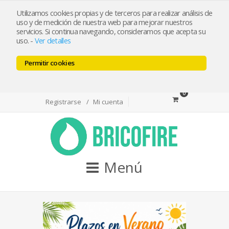
bricofireshop@yahoo.es
Utilizamos cookies propias y de terceros para realizar análisis de
uso y de medición de nuestra web para mejorar nuestros
servicios. Si continua navegando, consideramos que acepta su
Tlf 968974715 / Whatsapp 644501550
uso.
-
Ver detalles
Permitir cookies
Facebook
Twitter
Youtube
0
Registrarse
Mi cuenta
Menú