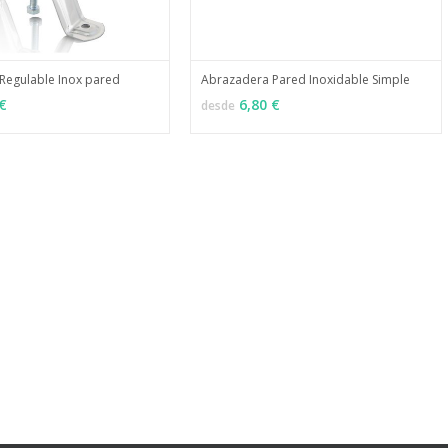
Regulable Inox pared
Abrazadera Pared Inoxidable Simple
MÁS INFO
MÁS INFO
ONES
VER OPCIONES
€
6,80 €
desde