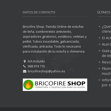
DATOS DE CONTACTO
ÚLTIMOS
¿Que
Bricofire Shop. Tienda Online de estufas
chim
de leña, sombreretes antiviento,
aspiradores giratorios, estáticos, veletas y
El Ac
pellet. Tubos inoxidable, galvanizada,
Acero
vitrificada, antracita. Todo lo necesario
Guía 
para instalación de tu estufa o chimenea.
de le
IVA Incluído
Revo
968 974 715
Filom
bricofireshop@yahoo.es
much
Infor
por 