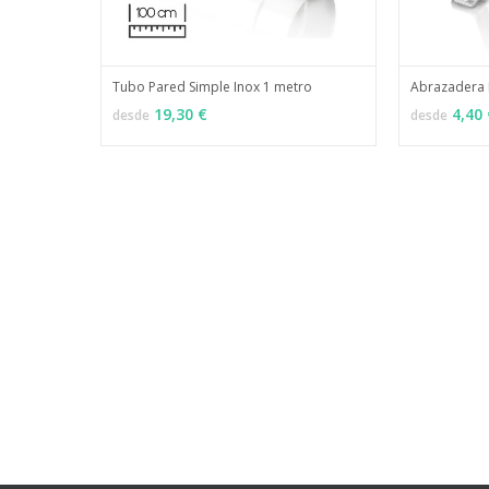
Tubo Pared Simple Inox 1 metro
Abrazadera 
MÁS INFO
VER OPCIONES
VER OPCI
19,30 €
4,40 
desde
desde