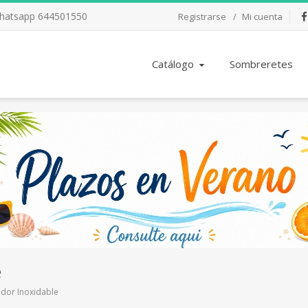
Whatsapp 644501550
Registrarse
Mi cuenta
Fac
Catálogo
Sombreretes
e
edor Inoxidable