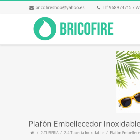
bricofireshop@yahoo.es
Tlf 968974715 / 
Plafón Embellecedor Inoxidabl
2.TUBERIA
2.4 Tubería Inoxidable
Plafón Embellec