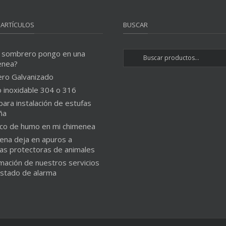
 ARTÍCULOS
BUSCAR
 sombrero pongo en una
enea?
ero Galvanizado
 inoxidable 304 o 316
para instalación de estufas
ña
co de humo en mi chimenea
ena deja en apuros a
as protectoras de animales
mación de nuestros servicios
estado de alarma