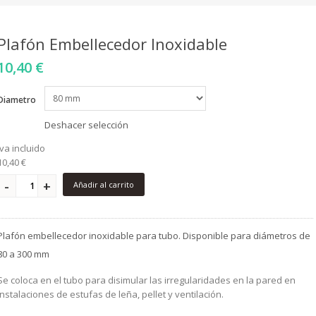
Plafón Embellecedor Inoxidable
10,40 €
Diametro
Deshacer selección
iva incluido
10,40 €
Añadir al carrito
Plafón embellecedor inoxidable para tubo. Disponible para diámetros de
80 a 300 mm
Se coloca en el tubo para disimular las irregularidades en la pared en
instalaciones de estufas de leña, pellet y ventilación.