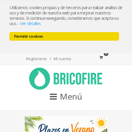
bricofireshop@yahoo.es
Utilizamos cookies propias y de terceros para realizar análisis de
uso y de medición de nuestra web para mejorar nuestros
servicios. Si continua navegando, consideramos que acepta su
Tlf 968974715 / Whatsapp 644501550
uso.
-
Ver detalles
Permitir cookies
Facebook
Twitter
Youtube
0
Registrarse
Mi cuenta
Menú