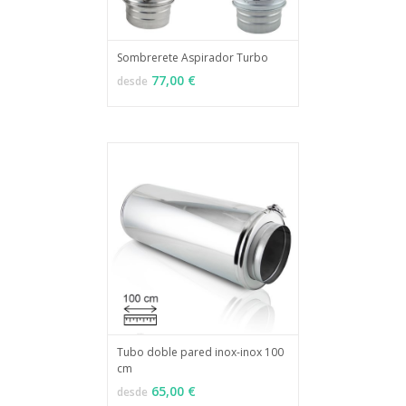
Sombrerete Aspirador Turbo
MÁS INFO
VER OPCIONES
77,00 €
desde
Tubo doble pared inox-inox 100
cm
MÁS INFO
VER OPCIONES
65,00 €
desde