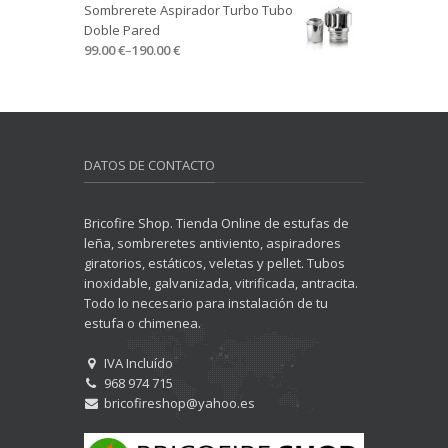
Sombrerete Aspirador Turbo Tubo
Doble Pared
99.00 €
–
190.00 €
DATOS DE CONTACTO
Bricofire Shop. Tienda Online de estufas de
leña, sombreretes antiviento, aspiradores
giratorios, estáticos, veletas y pellet. Tubos
inoxidable, galvanizada, vitrificada, antracita.
Todo lo necesario para instalación de tu
estufa o chimenea.
IVA Incluído
968 974 715
bricofireshop@yahoo.es