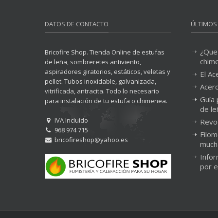
DATOS DE CONTACTO
ÚLTIMOS
¿Que
Bricofire Shop. Tienda Online de estufas
chim
de leña, sombreretes antiviento,
aspiradores giratorios, estáticos, veletas y
El Ac
pellet. Tubos inoxidable, galvanizada,
Acero
vitrificada, antracita. Todo lo necesario
Guía 
para instalación de tu estufa o chimenea.
de le
IVA Incluído
Revo
968 974 715
Filom
bricofireshop@yahoo.es
much
Infor
por 