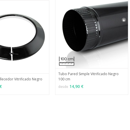
Tubo Pared Simple Vitrificado Negro
lecedor Vitrificado Negro
100 cm
MÁS INFO
VER OPCIONES
MÁS INFO
ONES
€
14,90 €
desde