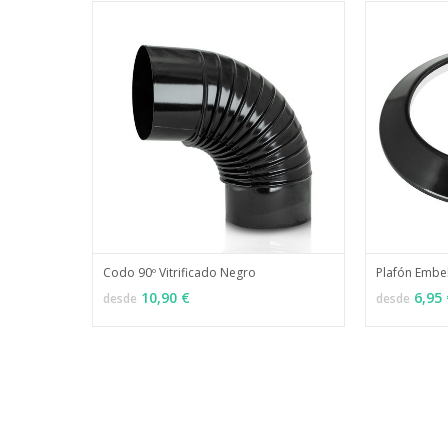
Codo 90º Vitrificado Negro
Plafón Embel
MÁS INFO
VER OPCIONES
VER OPCI
10,90 €
6,95 
desde
desde