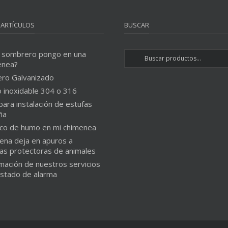
 ARTÍCULOS
BUSCAR
 sombrero pongo en una
enea?
ero Galvanizado
 inoxidable 304 o 316
para instalación de estufas
ña
co de humo en mi chimenea
ena deja en apuros a
as protectoras de animales
mación de nuestros servicios
estado de alarma