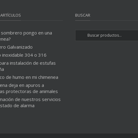
 ARTÍCULOS
BUSCAR
 sombrero pongo en una
enea?
ero Galvanizado
 inoxidable 304 o 316
para instalación de estufas
ña
co de humo en mi chimenea
ena deja en apuros a
as protectoras de animales
mación de nuestros servicios
estado de alarma