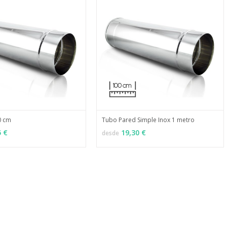
0 cm
Tubo Pared Simple Inox 1 metro
MÁS INFO
MÁS INFO
ONES
VER OPCIONES
5 €
19,30 €
desde