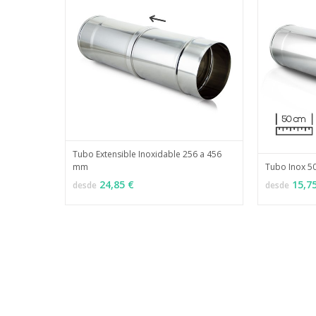
Tubo Extensible Inoxidable 256 a 456
mm
Tubo Inox 5
MÁS INFO
VER OPCIONES
VER OPCI
24,85 €
15,7
desde
desde