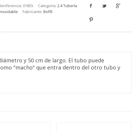
Renferencia:
01855
.
Categoría:
2.4 Tubería
Inoxidable
.
Fabricante:
Bofill
.
diámetro y 50 cm de largo. El tubo puede
 como "macho" que entra dentro del otro tubo y