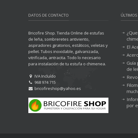
DATOS DE CONTACTO
ÚLTIMOS
¿Que
Bricofire Shop. Tienda Online de estufas
chim
de leña, sombreretes antiviento,
aspiradores giratorios, estáticos, veletas y
El Ac
pellet. Tubos inoxidable, galvanizada,
Acero
vitrificada, antracita. Todo lo necesario
Guía 
para instalación de tu estufa o chimenea.
de le
IVA Incluído
Revo
968 974 715
Filom
bricofireshop@yahoo.es
much
Infor
por 