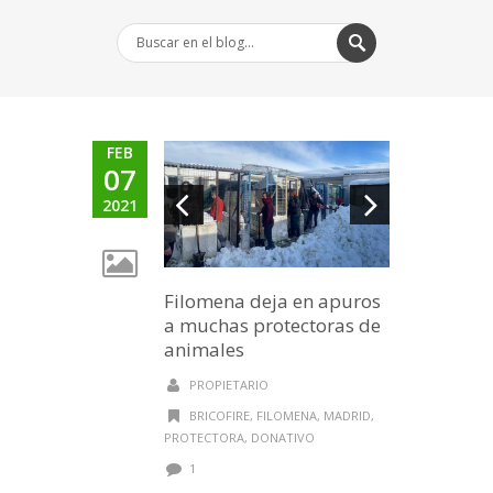
FEB
07
2021
Filomena deja en apuros
a muchas protectoras de
animales
PROPIETARIO
BRICOFIRE
,
FILOMENA
,
MADRID
,
PROTECTORA
,
DONATIVO
1