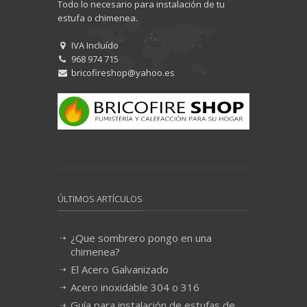
Todo lo necesario para instalación de tu
estufa o chimenea.
IVA Incluído
968 974 715
bricofireshop@yahoo.es
ÚLTIMOS ARTÍCULOS
¿Que sombrero pongo en una
chimenea?
El Acero Galvanizado
Acero inoxidable 304 o 316
Guía para instalación de estufas de