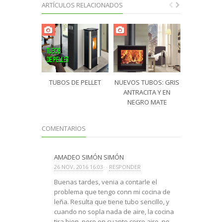
ARTÍCULOS RELACIONADOS
TUBOS DE PELLET
NUEVOS TUBOS: GRIS
¿QUE TIPO 
ANTRACITA Y EN
ELIJ
NEGRO MATE
COMENTARIOS
AMADEO SIMÓN SIMÓN
26 NOV, 2016 16:03
· ·
RESPONDER
Buenas tardes, venia a contarle el
problema que tengo conn mi cocina de
leña. Resulta que tiene tubo sencillo, y
cuando no sopla nada de aire, la cocina
tira bien, pero en cuanto corre aire, no