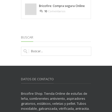
Bricofire: Compra segura Online
10
Comentarios
BUSCAR
DATOS DE CONTACTO
Bricofire Shop. Tienda Online de estufas de
leña, sombreretes antiviento, aspiradores
giratorios, estáticos, veletas y pellet. Tubos
inoxidable, galvanizada, vitrificada, antracita.